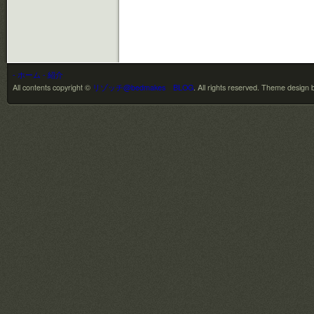
- ホーム
- 紹介
All contents copyright ©
リゾッチ@bedmakes BLOG
. All rights reserved.
Theme design 