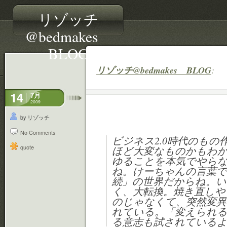
リゾッチ
@bedmakes
BLOG
リゾッチ@bedmakes BLOG
:
14
7月
2009
by リゾッチ
No Comments
ビジネス2.0時代のも
quote
ほど大変なものかもわ
ゆることを本気でやら
ね。けーちゃんの言葉で
続」の世界だからね。
く、大転換。焼き直し
のじゃなくて、突然変
れている。「変えられ
る意志も試されている