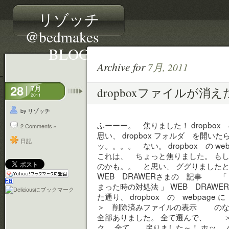
リゾッチ
@bedmakes
BLOG
Archive for
7月, 2011
28
7月
dropboxファイルが消
2011
by リゾッチ
ふーーー。 焦りました！ dropbo
2 Comments »
思い、 dropbox フォルダ を開い
日記
ッ。。。。 ない。 dropbox の w
これは、 ちょっと焦りました。 も
のかも。。 と思い、 ググりましたと
WEB DRAWERさまの 記事 「 
まった時の対処法 」 WEB DRAW
た通り、 dropbox の webp
＞ 削除済みファイルの表示 の
全部ありました。 全て選んで、 
ク。 全て、 戻りました～！ ホッ。