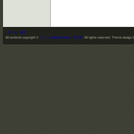
- ホーム
- 紹介
All contents copyright ©
リゾッチ@bedmakes BLOG
. All rights reserved.
Theme design 