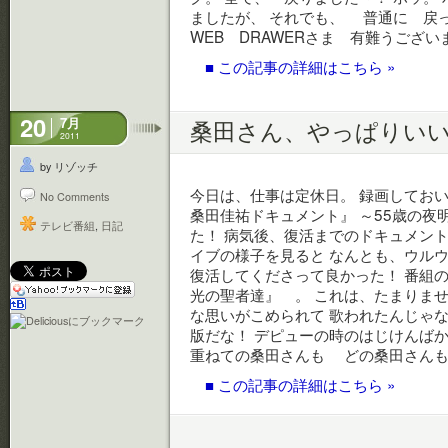
ましたが、 それでも、 普通に 戻
WEB DRAWERさま 有難うございま
■ この記事の詳細はこちら »
20
7月
桑田さん、やっぱりい
2011
by リゾッチ
今日は、仕事は定休日。 録画してお
No Comments
桑田佳祐ドキュメント』 ～55歳の夜
テレビ番組
,
日記
た！ 病気後、復活までのドキュメント
イブの様子を見ると なんとも、ウルウ
復活してくださって良かった！ 番組
光の聖者達』 。 これは、たまりませ
な思いがこめられて 歌われたんじゃな
版だな！ デピューの時のはじけんばか
重ねての桑田さんも どの桑田さん
■ この記事の詳細はこちら »