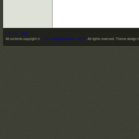
- ホーム
- 紹介
All contents copyright ©
リゾッチ@bedmakes BLOG
. All rights reserved.
Theme design 