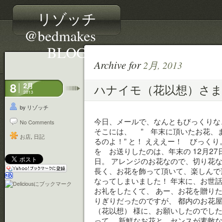
リゾッチ
@bedmakes
BLOG
Archive for
2月, 2013
8
2月
ハナイモ（花以想）さ
2013
by リゾッチ
今日、メールで、なんともびっくりな
No Comments
そこには、 ” 年末に頂いたお花、
お店
,
日記
るのよ！” と！ えええー！ びっく
を お送りしたのは、年末の 12月27
日。 アレンジのお花なので、切り花な
長く、お花を飾って頂いて、楽しんで
なってしまいました！ 年末に、お世話
お礼をしたくて、 あー、お花を贈りた
りぎりだったのですが、 都内のお花
（花以想） 様に、お願いしたのでした
って、 新鮮なお花と、センスが素敵な