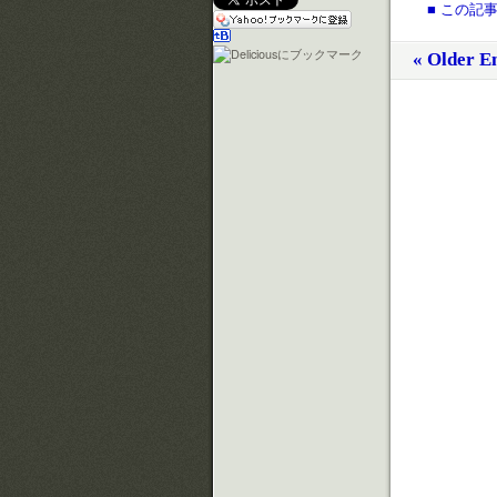
■ この記事
« Older En