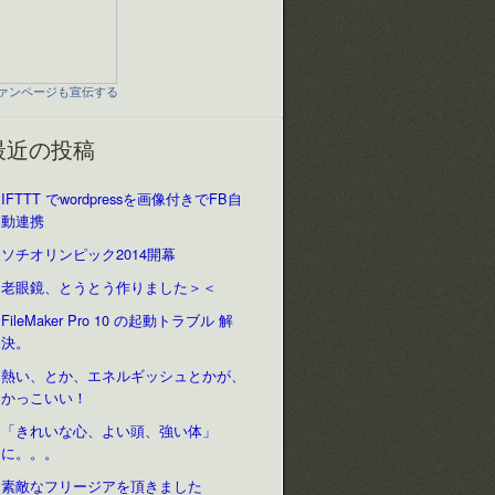
ァンページも宣伝する
最近の投稿
IFTTT でwordpressを画像付きでFB自
動連携
ソチオリンピック2014開幕
老眼鏡、とうとう作りました＞＜
FileMaker Pro 10 の起動トラブル 解
決。
熱い、とか、エネルギッシュとかが、
かっこいい！
「きれいな心、よい頭、強い体」
に。。。
素敵なフリージアを頂きました