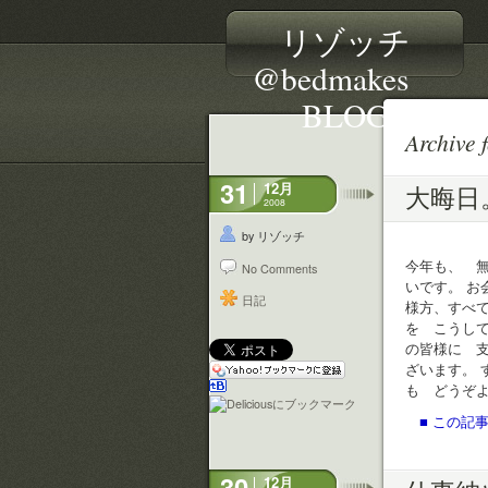
リゾッチ
@bedmakes
BLOG
Archive 
31
12月
大晦日
2008
by リゾッチ
今年も、 
No Comments
いです。 
日記
様方、すべ
を こうし
の皆様に 
ざいます。 
も どうぞ
■ この記事
30
12月