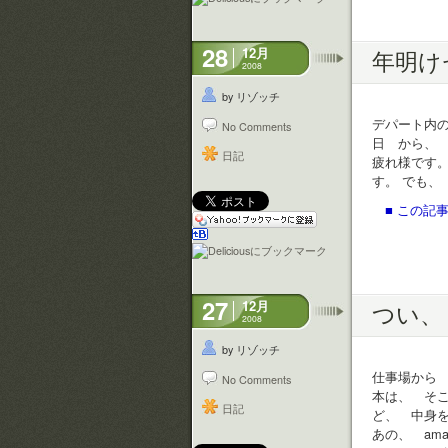
28
12月
年明け
2008
by リゾッチ
デパート内の
No Comments
日 から、
日記
疲れ様です
す。 でも
■ この記事
27
12月
つい、 
2008
by リゾッチ
仕事場から 
No Comments
本は、 そ
日記
ど、 中身
あの、 am