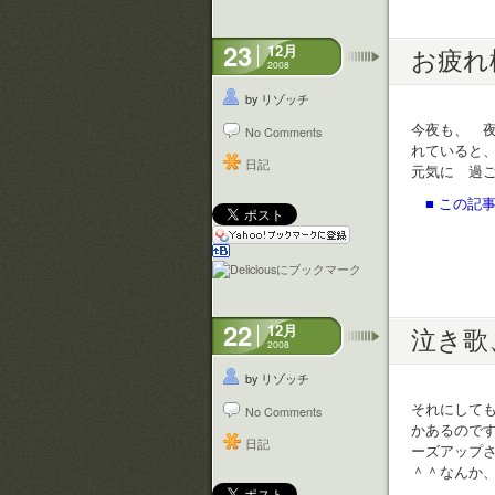
23
12月
お疲れ
2008
by リゾッチ
今夜も、 
No Comments
れていると
日記
元気に 過
■ この記事
22
12月
泣き歌
2008
by リゾッチ
それにしても
No Comments
かあるので
日記
ーズアップ
＾＾なんか