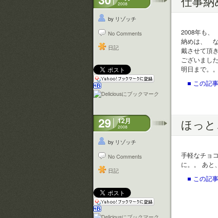
仕事納
2008
by リゾッチ
2008年も
No Comments
納めは、 
日記
戴させて頂
ございまし
明日まで。
■ この記事
29
12月
ほっと
2008
by リゾッチ
手軽なチョ
No Comments
に。。 あと
日記
■ この記事