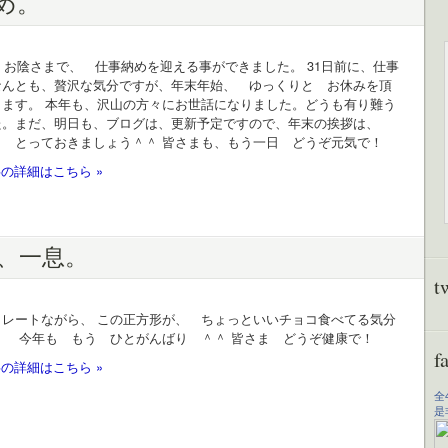
め。
、 お陰さまで、 仕事納めを迎える事ができました。 31日前に、仕事
なんとも、贅沢な気分ですが、年末年始、 ゆっくりと お休みを頂
きます。 本年も、沢山の方々にお世話になりました。どうも有り難う
た。まだ、明日も、ブログは、更新予定ですので、年末の挨拶は、
。 とっておきましょう＾＾ 皆さまも、もう一日 どうぞ元気で！
の詳細はこちら »
、一息。
t
コレートながら、 この正方形が、 ちょっといいチョコ食べてる気分
、 今年も もう ひとがんばり ＾＾ 皆さま どうぞ健康で！
f
の詳細はこちら »
全
是