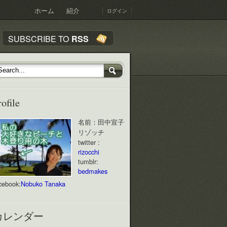
ホーム
紹介
ログイン
SUBSCRIBE TO
RSS
rofile
名前：田中宣子
リゾッチ
twitter :
rizocchi
tumblr:
bedmakes
cebook:
Nobuko Tanaka
カレンダー