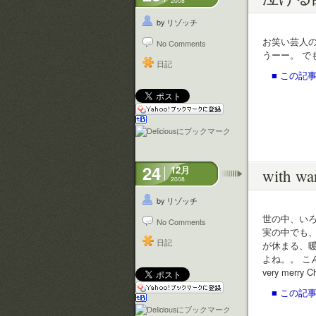
2008
by リゾッチ
お笑い芸人の
No Comments
うーー。 
日記
■ この記事
24
12月
with wa
2008
by リゾッチ
世の中、い
No Comments
実の中でも
日記
が休まる、
よね。。 こんな時
very merry Ch
■ この記事