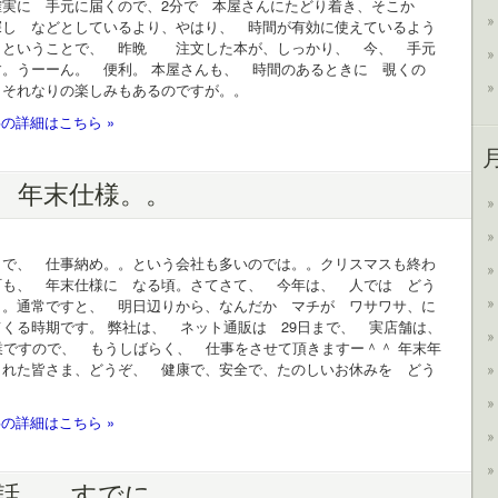
確実に 手元に届くので、2分で 本屋さんにたどり着き、そこか
探し などとしているより、やはり、 時間が有効に使えているよう
。ということで、 昨晩 注文した本が、しっかり、 今、 手元
す。うーーん。 便利。 本屋さんも、 時間のあるときに 覗くの
 それなりの楽しみもあるのですが。。
の詳細はこちら »
 年末仕様。。
 で、 仕事納め。。という会社も多いのでは。。クリスマスも終わ
町も、 年末仕様に なる頃。さてさて、 今年は、 人では どう
。。通常ですと、 明日辺りから、なんだか マチが ワサワサ、に
くる時期です。 弊社は、 ネット通販は 29日まで、 実店舗は、
業ですので、 もうしばらく、 仕事をさせて頂きますー＾＾ 年末年
られた皆さま、どうぞ、 健康で、安全で、たのしいお休みを どう
の詳細はこちら »
話、 すでに。。