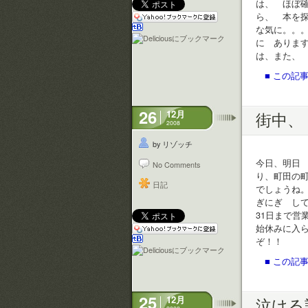
は、 ほぼ
ら、 本を
な気に。。
に ありま
は、また、
■ この記事
26
12月
街中、
2008
by リゾッチ
今日、明日
No Comments
り、町田の
日記
でしょうね
ぎにぎ して
31日まで営
始休みに入
ぞ！！
■ この記事
25
12月
泣ける