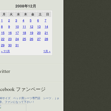
2008年12月
月
火
水
木
金
土
日
1
2
3
4
5
6
7
8
9
10
11
12
13
14
15
16
17
18
19
20
21
22
23
24
25
26
27
28
29
30
31
« 11月
1月 »
witter
acebook ファンページ
46サイズ ベッド用シーツ専門店 シーツ．ｊｐ
非、ファンになって下さい！