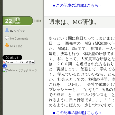
■ この記事の詳細はこちら »
22
9月
週末は、MG研修。
2010
by リゾッチ
あっという間に数日たってしまいましたが
No Comments
日 は、 西先生の MG（MQ戦略
MG
,
日記
た。 MGは、2日間で、 参加者、一
毎期、決算も行う 体験型の研修です
く、 私にとって、大変貴重な研修とな
修 ２００期 を達成された方もおり
と 実感します。 勉強して、学んでる
く、 学んでいるだけでいいなら、どん
が、 社会人としての、勉強の時間、 
これを、 活用し、 会社で成果とし
プレッシャーも、 ”かなり” あるの
での成果 と、 相互のバランスを と
れるように 日々行動です。。。＾＾；
めるように ほんの 少しづつですが
■ この記事の詳細はこちら »