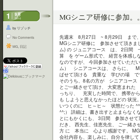
1
9月
MGシニア研修に参加。
2010
by リゾッチ
先週末 8月27日 ~ 8月29日 ま
No Comments
MGシニア研修に 参加させて頂きまし
MG
,
日記
ム) の ジュニアコース は、 2日間
算 を ゲーム形式で、 経営を体感
なのですが、 今回参加させていただい
ム） シニアコースは、 さらに、 M
ばせて頂ける 貴重な 学びの場 で
そのうち、8名の方が シニアコース 
とご一緒させて頂け、 大変恵まれた 
っちり、 充実した時間で、 携帯からです
も しようと思えなかったほどの 状況
いつくのに ヒ～ヒ～ 状態だった ^^
^^;） 詳細は、書き出すと止まらな
とにもかくにも、 3日間 参加させて
だき、 西先生、佳恵先生、 ご一緒さ
方 に 本当に 心より感謝です。 M
会社内容も、楽しみに、自分を律してまい