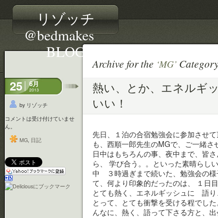
リゾッチ
@bedmakes
BLOG
Archive for the
Categor
‘MG’
25
6月
熱い、とか、エネルギ
2013
いい！
by リゾッチ
コメントは受け付けていませ
ん。
先日、１泊の合宿勉強会に参加
MG
,
日記
も、西順一郎先生のMGで、ご一緒さ
日中はもちろんの事、夜中まで、皆さ
ら、 学び合う。。といった素晴ら
中 ３時過ぎまで続いた、勉
て、何より印象的だったのは、 １日
とても熱く、エネルギッシュに 語
とって、とても衝撃を受ける程でした。
んなに、熱く、語って下さる方と、出