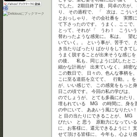
でした。 2期目終了後、同卓の方が、
り、 その過程で、 「 次は、こうい
とおっしゃり、 その会社番を 実際に
て下さったのです。 うまく、ここで、
とって、それが 「 うわ！ こういう
替わったような感覚に。 私は、 望
いていく。。 という事が、苦手で、 
き当たりばったり ばかりをしてきてし
うまく脱することが出来そうな感じを 
の後、 私も、同じように試したところ
細かな計画が 出来ていなく、 綿密な
この数日で、 日々の、色んな事柄を、
こに至る道筋を立てて、 行動。。を 
が、いい感じで、 この感覚をもっと身
日この頃です。 今回の私の学びは、
のでしょうが、 とても多義にわたり、
埋もれている MG の時間に、身を
の中にいて、 ああいう風になりたい
と 目の当たりにできることが、 MG
びたい と 思う 原動力になっている
に、お客様に、還元できるように！ 
せて頂ける皆様に、 今年も、心より感謝