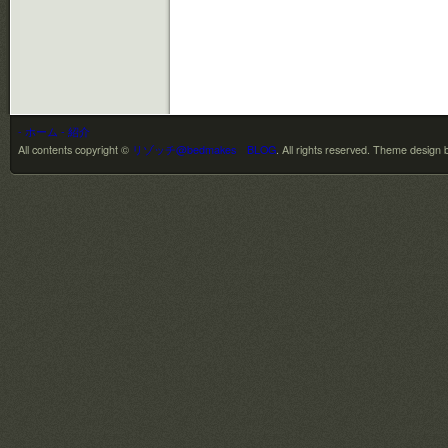
- ホーム
- 紹介
All contents copyright ©
リゾッチ@bedmakes BLOG
. All rights reserved.
Theme design 