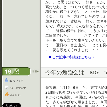
か。。 と思うほどで、 熱さ とか、
高だなあ、と つくづく感じたのでし
穏やかに過ごす方が。。といった、調
うな、 熱 を 忘れていたのでしょう
加されている 皆様も、 熱く、エネ
りで、 私だけが、そんな熱を忘れてい
て、 皆様の様子に触れ、 こうあり
二日間でした。 さてさて、これか
ギーを 駆り立てて生きていきたいと 
て、 翌日の 富士山が、 とても見
に、花を添えてくれまし
■ この記事の詳細はこちら »
19
1月
今年の勉強会は MG 
2011
by リゾッチ
先週末、1月15-16日 と、 東京の
No Comments
2日間も勉強に行かせていただける環
MG
,
日記
もかくにも感謝。 今回は、42名の方
た、多くを学ばせて頂きました。 今回
とする、望む姿を明確に思い描く ”